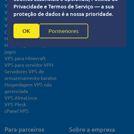
VPS de Bitcoin
Status do Sistema
Privacidade e Termos de Serviço — a sua
VPS Europa
proteção de dados é a nossa prioridade.
VPS Linux
VPS KVM
OK
Pormenores
Certificado SSL
Hospedagem FTP
Hospedagem VPS para
jogos
VPS para Minecraft
VPS para servidor VPN
Servidores VPS de
armazenamento baratos
Hospedagem VPS não
gerenciada
VPS AlmaLinux
VPS Plesk
cPanel VPS
Para parceiros
Sobre a empresa