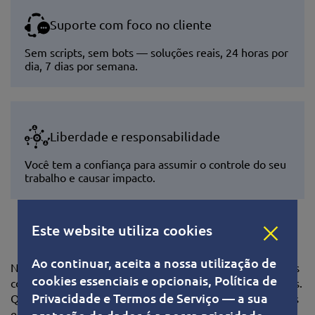
Suporte com foco no cliente
Sem scripts, sem bots — soluções reais, 24 horas por
dia, 7 dias por semana.
Liberdade e responsabilidade
Você tem a confiança para assumir o controle do seu
trabalho e causar impacto.
Este website utiliza cookies
Como contratamos
Ao continuar, aceita a nossa utilização de
Na VPS.one, não estamos interessados em apresentações
cookies essenciais e opcionais, Política de
com palavras da moda ou roteiros de entrevista ensaiados.
Privacidade e Termos de Serviço — a sua
Queremos ver como você pensa, como resolve problemas
e se você consegue prosperar em um ambiente técnico