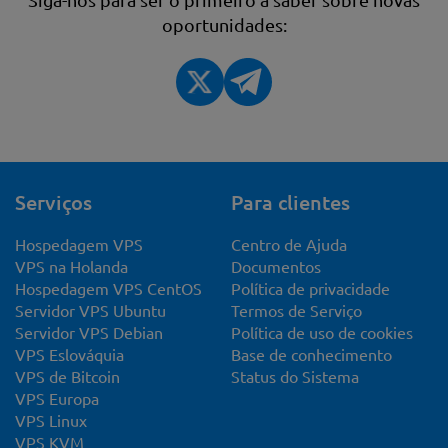
oportunidades:
Serviços
Para clientes
Hospedagem VPS
Centro de Ajuda
VPS na Holanda
Documentos
Hospedagem VPS CentOS
Política de privacidade
Servidor VPS Ubuntu
Termos de Serviço
Servidor VPS Debian
Política de uso de cookies
VPS Eslováquia
Base de conhecimento
VPS de Bitcoin
Status do Sistema
VPS Europa
VPS Linux
VPS KVM