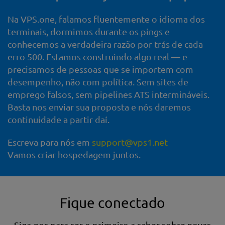
Na VPS.one, falamos fluentemente o idioma dos
terminais, dormimos durante os pings e
conhecemos a verdadeira razão por trás de cada
erro 500. Estamos construindo algo real — e
precisamos de pessoas que se importem com
desempenho, não com política. Sem sites de
emprego falsos, sem pipelines ATS intermináveis.
Basta nos enviar sua proposta e nós daremos
continuidade a partir daí.
Escreva para nós em
support@vps1.net
Vamos criar hospedagem juntos.
Fique conectado
Siga-nos para ser o primeiro a saber sobre novas