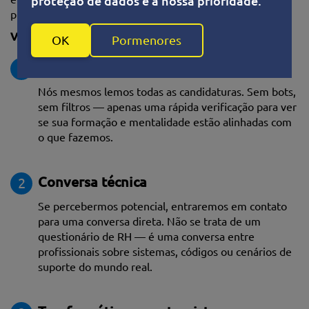
proteção de dados é a nossa prioridade.
prático.
Veja como fazemos isso:
OK
Pormenores
Análise da candidatura
1
Nós mesmos lemos todas as candidaturas. Sem bots,
sem filtros — apenas uma rápida verificação para ver
se sua formação e mentalidade estão alinhadas com
o que fazemos.
Conversa técnica
2
Se percebermos potencial, entraremos em contato
para uma conversa direta. Não se trata de um
questionário de RH — é uma conversa entre
profissionais sobre sistemas, códigos ou cenários de
suporte do mundo real.