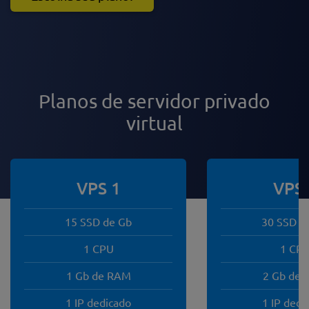
Planos de servidor privado
virtual
VPS 1
VPS 
15 SSD de Gb
30 SSD d
1 CPU
1 CP
1 Gb de RAM
2 Gb de
1 IP dedicado
1 IP dedi