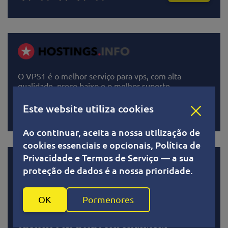
O VPS1 é o melhor serviço para vps, com alta
qualidade, preço baixo e o melhor suporte.
Este website utiliza cookies
Ler
Ao continuar, aceita a nossa utilização de
cookies essenciais e opcionais, Política de
Privacidade e Termos de Serviço — a sua
proteção de dados é a nossa prioridade.
Comprei um VPS deste provedor há um mês e
OK
Pormenores
esperei até agora para dar minha opinião depois de
testar este VPS, e a única coisa que posso dizer é:
este é o melhor site para proprietários de pequenas