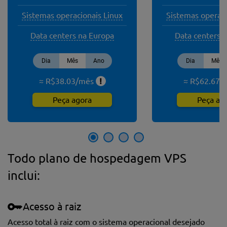
Sistemas operacionais Linux
Sistemas operaci
Data centers na Europa
Data centers 
Dia
Mês
Ano
Dia
Mês
≈ R$
38.03
/
mês
!
≈ R$
62.67
/
Peça agora
Peça ag
Todo plano de hospedagem VPS
inclui:
Acesso à raiz
Acesso total à raiz com o sistema operacional desejado