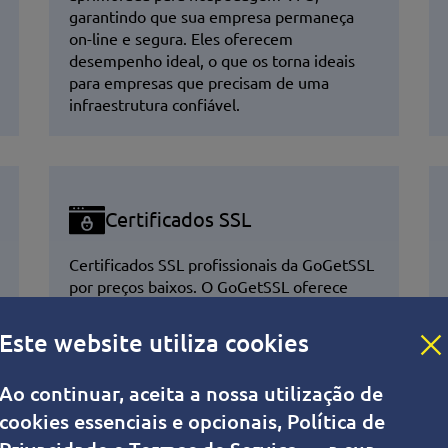
garantindo que sua empresa permaneça
on-line e segura. Eles oferecem
desempenho ideal, o que os torna ideais
para empresas que precisam de uma
infraestrutura confiável.
Certificados SSL
Certificados SSL profissionais da GoGetSSL
por preços baixos. O GoGetSSL oferece
segurança forte e flexibilidade para todos
os seus domínios.
Este website utiliza cookies
Ao continuar, aceita a nossa utilização de
cookies essenciais e opcionais, Política de