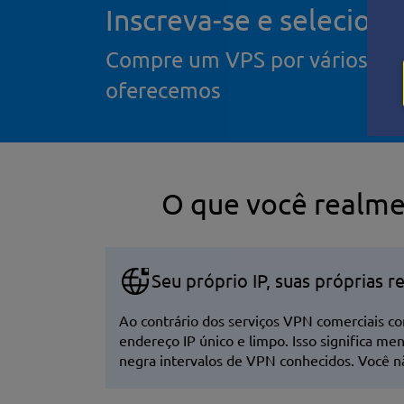
Inscreva-se e selecion
Compre um VPS por vários dias
oferecemos
O que você realm
Seu próprio IP, suas próprias r
Ao contrário dos serviços VPN comerciais c
endereço IP único e limpo. Isso significa m
negra intervalos de VPN conhecidos. Você nã