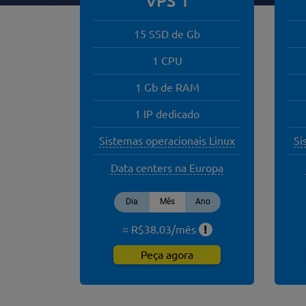
VPS 1
15 SSD de Gb
1 CPU
1 Gb de RAM
1 IP dedicado
Sistemas operacionais Linux
Si
Data centers na Europa
Dia
Mês
Ano
≈ R$
38.03
/
mês
!
Peça agora