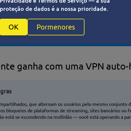
Privacidade e Termos de Serviço — a sua
e seu plano VPS!
proteção de dados é a nossa prioridade.
 e conheça a qualidade dos serviços que
OK
Pormenores
ente ganha com uma VPN auto
egras
ompartilhados, que alternam os usuários pelo mesmo conjunto 
enos bloqueios de plataformas de streaming, sites bancários ou
o está se escondendo na multidão — você está operando a parti