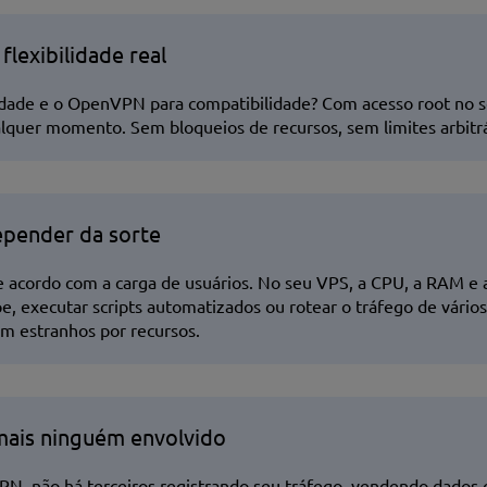
flexibilidade real
idade e o OpenVPN para compatibilidade? Com acesso root no se
alquer momento. Sem bloqueios de recursos, sem limites arbitrá
epender da sorte
acordo com a carga de usuários. No seu VPS, a CPU, a RAM e a
pe, executar scripts automatizados ou rotear o tráfego de vár
m estranhos por recursos.
mais ninguém envolvido
N, não há terceiros registrando seu tráfego, vendendo dados ou