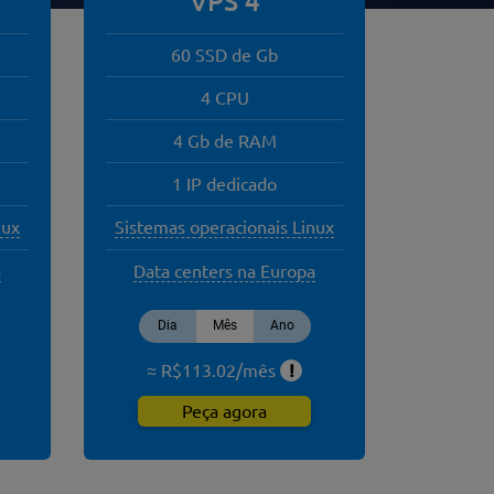
VPS 4
60 SSD de Gb
4 CPU
4 Gb de RAM
1 IP dedicado
nux
Sistemas operacionais Linux
a
Data centers na Europa
Dia
Mês
Ano
≈ R$
113.02
/
mês
!
Peça agora