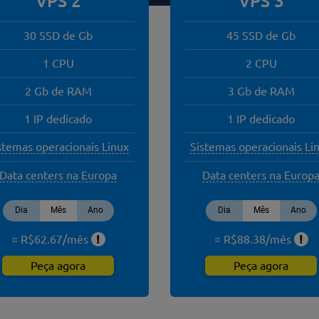
VPS 2
VPS 3
30 SSD de Gb
45 SSD de Gb
1 CPU
2 CPU
2 Gb de RAM
3 Gb de RAM
1 IP dedicado
1 IP dedicado
stemas operacionais Linux
Sistemas operacionais Li
Data centers na Europa
Data centers na Europ
Dia
Mês
Ano
Dia
Mês
Ano
≈ R$
62.67
/
mês
!
≈ R$
88.38
/
mês
!
Peça agora
Peça agora