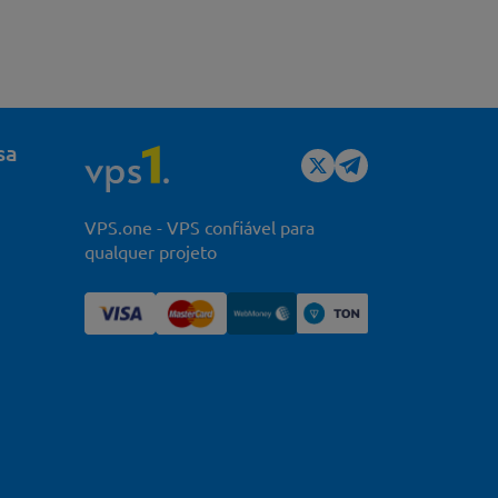
sa
VPS.one - VPS confiável para
qualquer projeto