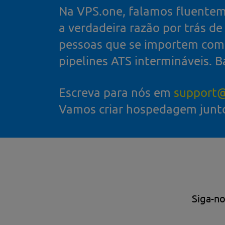
Na VPS.one, falamos fluentem
a verdadeira razão por trás d
pessoas que se importem com 
pipelines ATS intermináveis. B
Escreva para nós em
support@
Vamos criar hospedagem junt
Siga-no