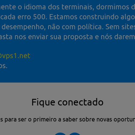
ente o idioma dos terminais, dormimos 
e cada erro 500. Estamos construindo alg
desempenho, não com política. Sem site
asta nos enviar sua proposta e nós daremo
vps1.net
os.
Fique conectado
s para ser o primeiro a saber sobre novas oportu