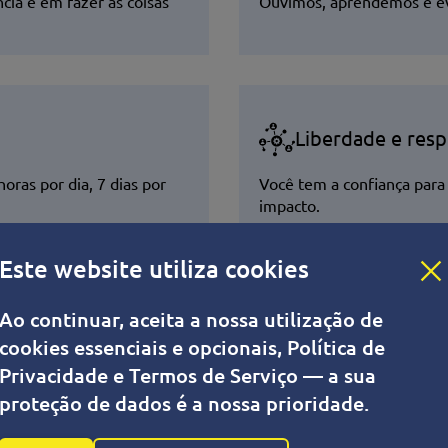
ia e em fazer as coisas
Ouvimos, aprendemos e ev
Liberdade e resp
oras por dia, 7 dias por
Você tem a confiança para 
impacto.
Este website utiliza cookies
Como contratamos
Ao continuar, aceita a nossa utilização de
esentações com palavras da moda ou roteiros de entrevista e
cookies essenciais e opcionais, Política de
ar em um ambiente técnico prático.
Privacidade e Termos de Serviço — a sua
proteção de dados é a nossa prioridade.