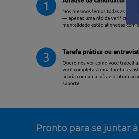
Análise da candidatura
1
Nós mesmos lemos todas as candida
— apenas uma rápida verificação p
mentalidade estão alinhadas com 
Tarefa prática ou entrevis
3
Queremos ver como você trabalha
você completará uma tarefa realis
lidaria com uma infraestrutura ao 
suporte.
Pronto para se juntar 