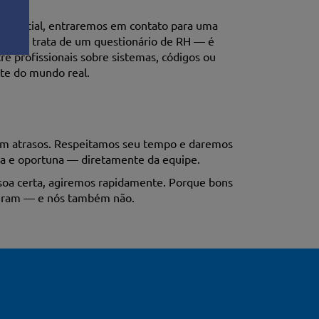
nica
otencial, entraremos em contato para uma
Não se trata de um questionário de RH — é
e profissionais sobre sistemas, códigos ou
rte do mundo real.
m atrasos. Respeitamos seu tempo e daremos
ra e oportuna — diretamente da equipe.
ssoa certa, agiremos rapidamente. Porque bons
peram — e nós também não.