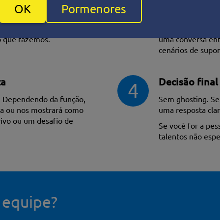
Conversa téc
2
OK
Pormenores
turas. Sem bots, sem filtros
Se percebermos p
ara ver se sua formação e
conversa direta. 
o que fazemos.
uma conversa entr
cenários de supo
ta
Decisão final
4
. Dependendo da função,
Sem ghosting. Se
ta ou nos mostrará como
uma resposta cla
vivo ou um desafio de
Se você for a pe
talentos não es
à equipe?