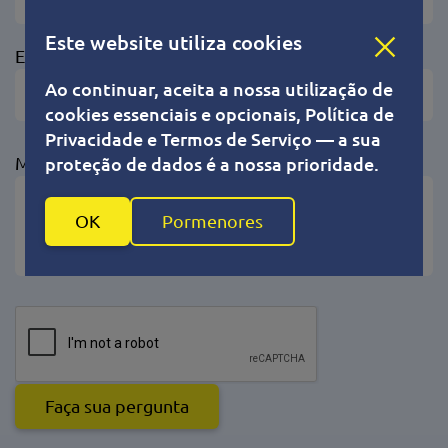
Este website utiliza cookies
E-mail
Ao continuar, aceita a nossa utilização de
cookies essenciais e opcionais, Política de
Privacidade e Termos de Serviço — a sua
Mensagens (max 1000)
proteção de dados é a nossa prioridade.
OK
Pormenores
Faça sua pergunta