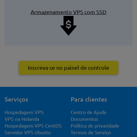
Armazenamento VPS com SSD
Inscreva-se no painel de controle
Serviços
Para clientes
Hospedagem VPS
Centro de Ajuda
VPS na Holanda
Documentos
Hospedagem VPS CentOS
Política de privacidade
Servidor VPS Ubuntu
Termos de Serviço