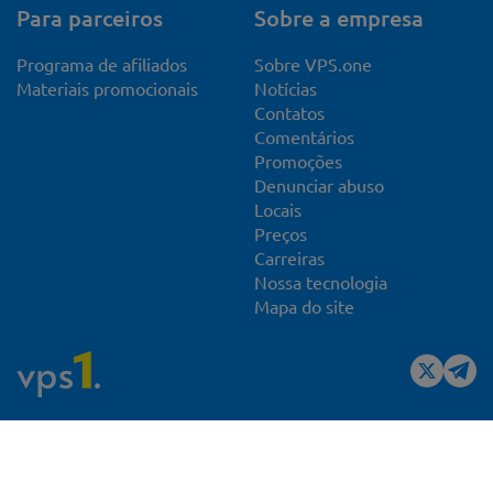
Para parceiros
Sobre a empresa
Programa de afiliados
Sobre VPS.one
Materiais promocionais
Notícias
Contatos
Comentários
Promoções
Denunciar abuso
Locais
Preços
Carreiras
Nossa tecnologia
Mapa do site
VPS.one - VPS confiável para qualquer projeto