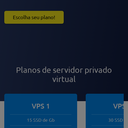
Escolha seu plano!
Planos de servidor privado
virtual
VPS 1
VPS 
15 SSD de Gb
30 SSD d